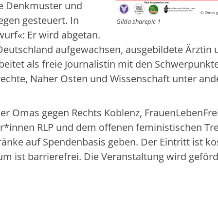
che Denkmuster und
© Omas g
egen gesteuert. In
Gilda sharepic 1
urf«: Er wird abgetan.
n Deutschland aufgewachsen, ausgebildete Ärztin 
rbeitet als freie Journalistin mit den Schwerpunkt
rechte, Naher Osten und Wissenschaft unter an
.
 der Omas gegen Rechts Koblenz, FrauenLebenFrei
r*innen RLP und dem offenen feministischen Tre
ränke auf Spendenbasis geben. Der Eintritt ist ko
m ist barrierefrei. Die Veranstaltung wird geför