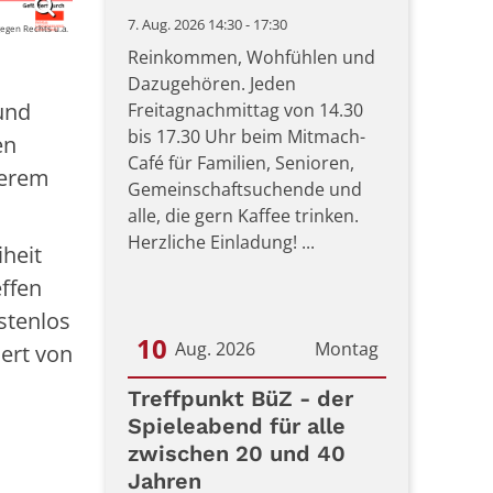
7. Aug. 2026 14:30 - 17:30
egen Rechts u.a.
Reinkommen, Wohfühlen und
Dazugehören. Jeden
und
Freitagnachmittag von 14.30
bis 17.30 Uhr beim Mitmach-
en
Café für Familien, Senioren,
derem
Gemeinschaftsuchende und
alle, die gern Kaffee trinken.
Herzliche Einladung! ...
heit
ffen
stenlos
10
Aug. 2026
Montag
dert von
Datum: 10. August 2026
Treffpunkt BüZ - der
Spieleabend für alle
zwischen 20 und 40
Jahren