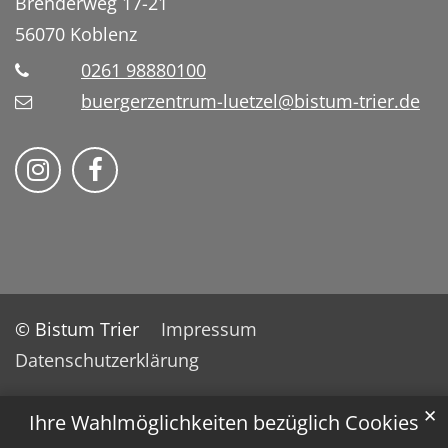
Brenderweg 17-21
56070
Koblenz
0261 98880100
buergerzentrum-luetzel@bistum-trier.de
Folge uns auf Instragram
Folge uns auf Facebook
© Bistum Trier
Impressum
Datenschutzerklärung
✕
Ihre Wahlmöglichkeiten bezüglich Cookies