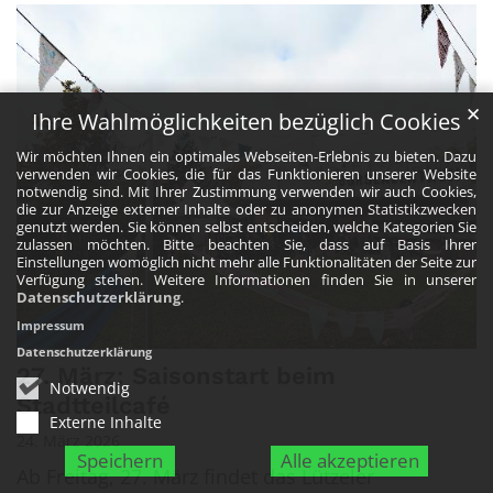
✕
Ihre Wahlmöglichkeiten bezüglich Cookies
Wir möchten Ihnen ein optimales Webseiten-Erlebnis zu bieten. Dazu
verwenden wir Cookies, die für das Funktionieren unserer Website
notwendig sind. Mit Ihrer Zustimmung verwenden wir auch Cookies,
die zur Anzeige externer Inhalte oder zu anonymen Statistikzwecken
genutzt werden. Sie können selbst entscheiden, welche Kategorien Sie
zulassen möchten. Bitte beachten Sie, dass auf Basis Ihrer
Einstellungen womöglich nicht mehr alle Funktionalitäten der Seite zur
Verfügung stehen. Weitere Informationen finden Sie in unserer
Datenschutzerklärung
.
Impressum
Datenschutzerklärung
27. März: Saisonstart beim
Notwendig
Stadtteilcafé
Externe Inhalte
24. März 2026
Speichern
Alle akzeptieren
Ab Freitag, 27. März findet das Lützeler