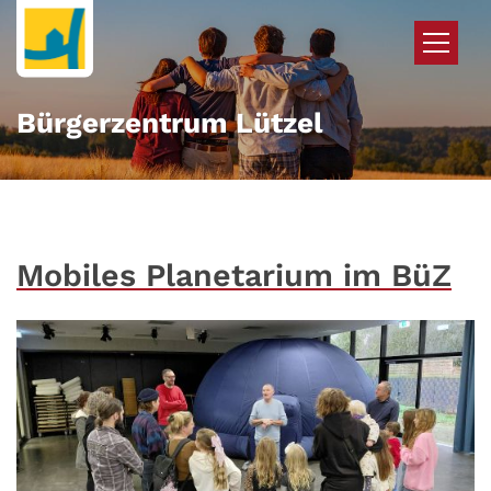
Zum Inhalt springen
Bürgerzentrum Lützel
Mobiles Planetarium im BüZ