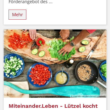
Förderangebot des ...
Mehr
© maarten-van-den-heuvel-unsplash
Miteinander.Leben - Lützel kocht