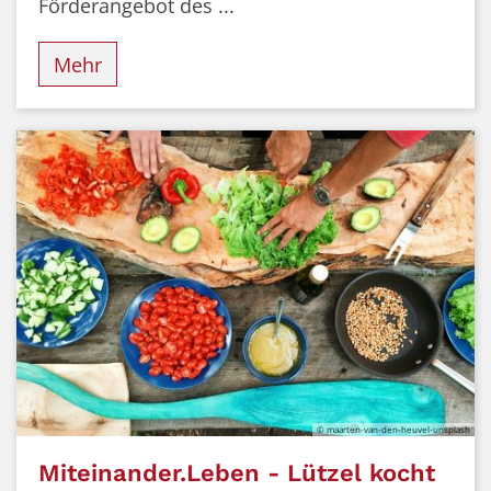
Förderangebot des ...
Mehr
© maarten-van-den-heuvel-unsplash
Miteinander.Leben - Lützel kocht