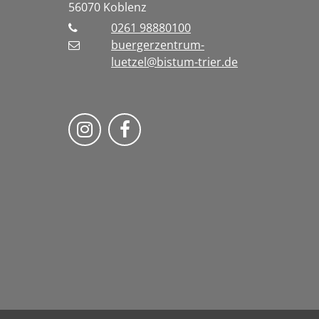
56070
Koblenz
0261 98880100
buergerzentrum-
luetzel@bistum-trier.de
Folge uns auf Instragram
Folge uns auf Facebook