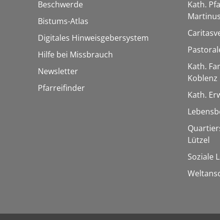
Beschwerde
Kath. Pfa
Martinu
Bistums-Atlas
Caritasv
Digitales Hinweisgebersystem
Pastora
Hilfe bei Missbrauch
Kath. Fa
Newsletter
Koblenz
Pfarreifinder
Kath. E
Lebensb
Quartie
Lützel
Soziale 
Weltans