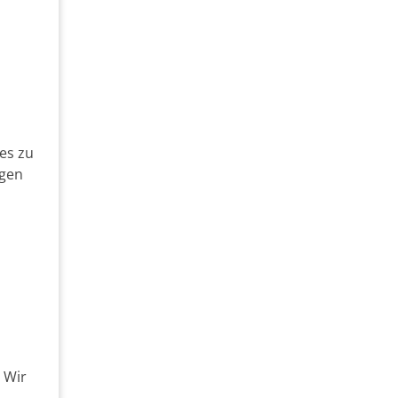
ves zu
igen
 Wir