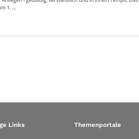
r Anliegen - geduldig, verständlich und in Ihrem Tempo. Das
 1. ...
Seite
ge Links
Themenportale