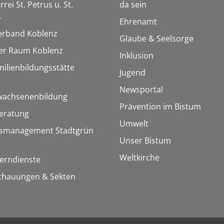
rrei St. Petrus u. St.
da sein
s
Ehrenamt
erband Koblenz
Glaube & Seelsorge
ler Raum Koblenz
Inklusion
milienbildungsstätte
Jugend
Newsportal
rwachsenenbildung
Prävention im Bistum
eratung
Umwelt
rsmanagement Stadtgrün
Unser Bistum
Weltkirche
Lerndienste
chauungen & Sekten