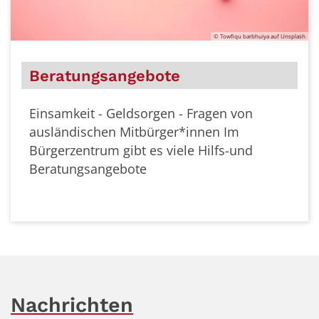
© Towfiqu barbhuiya auf Unsplash
ebote
Lerntreff für Ki
Jugendliche
sorgen - Fragen von
tbürger*innen
Im
Wir unterstützen Kin
t es viele Hilfs-und
beim schulischen Ler
te
Nachrichten