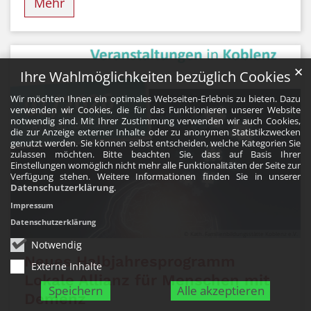
Mehr
✕
Ihre Wahlmöglichkeiten bezüglich Cookies
Wir möchten Ihnen ein optimales Webseiten-Erlebnis zu bieten. Dazu
verwenden wir Cookies, die für das Funktionieren unserer Website
notwendig sind. Mit Ihrer Zustimmung verwenden wir auch Cookies,
die zur Anzeige externer Inhalte oder zu anonymen Statistikzwecken
genutzt werden. Sie können selbst entscheiden, welche Kategorien Sie
zulassen möchten. Bitte beachten Sie, dass auf Basis Ihrer
Einstellungen womöglich nicht mehr alle Funktionalitäten der Seite zur
Verfügung stehen. Weitere Informationen finden Sie in unserer
Datenschutzerklärung
.
Impressum
Datenschutzerklärung
© Kath. Familienbildungsstätte Koblenz e.V.
Notwendig
Neues Halbjahresprogramm
Externe Inhalte
Lokale Allianz für Menschen mit
Speichern
Alle akzeptieren
Demenz