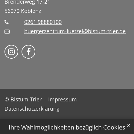
Brenderweg 17-21
56070
Koblenz
0261 98880100
buergerzentrum-luetzel@bistum-trier.de
Folge uns auf Instragram
Folge uns auf Facebook
© Bistum Trier
Impressum
Datenschutzerklärung
✕
Ihre Wahlmöglichkeiten bezüglich Cookies