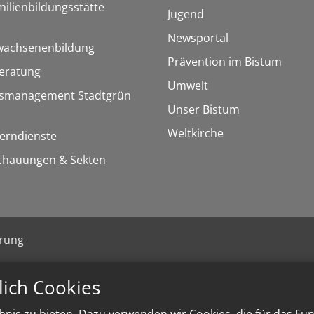
milienbildungsstätte
Jugend
Newsportal
rwachsenenbildung
Prävention im Bistum
eratung
Umwelt
rsmanagement Stadtgrün
Unser Bistum
Weltkirche
Lerndienste
chauungen & Sekten
ärung
lich Cookies