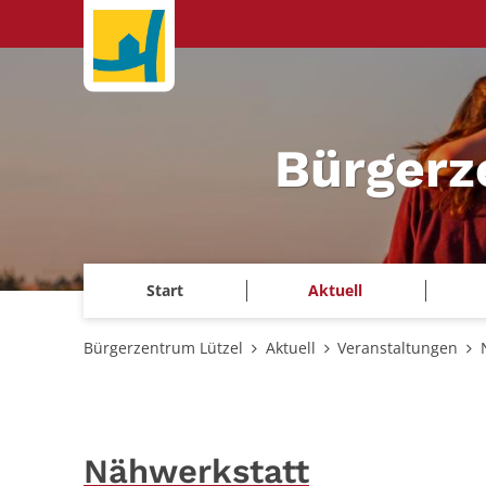
Zum Inhalt springen
Bürgerz
Start
Aktuell
Bürgerzentrum Lützel
Aktuell
Veranstaltungen
Nähwerkstatt