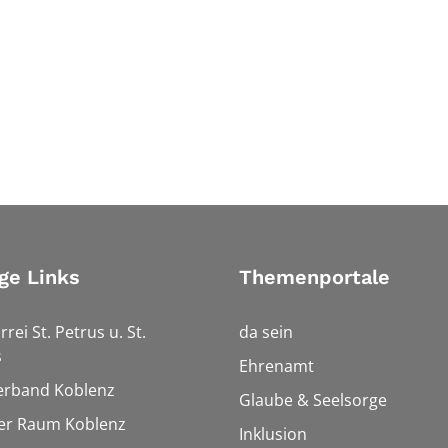
ge Links
Themenportale
rrei St. Petrus u. St.
da sein
s
Ehrenamt
erband Koblenz
Glaube & Seelsorge
ler Raum Koblenz
Inklusion