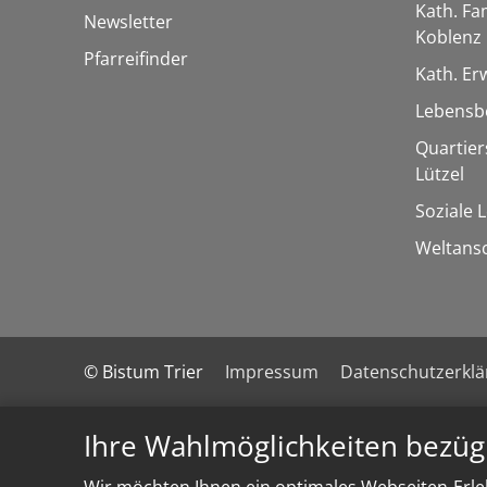
Kath. Fa
Newsletter
Koblenz
Pfarreifinder
Kath. E
Lebensb
Quartie
Lützel
Soziale 
Weltans
© Bistum Trier
Impressum
Datenschutzerkl
Ihre Wahlmöglichkeiten bezüg