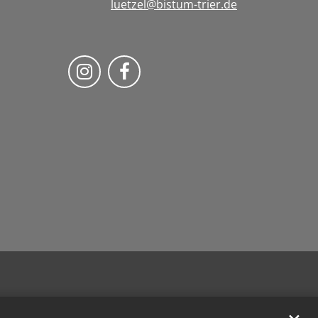
luetzel@bistum-trier.de
Folge uns auf Instragram
Folge uns auf Facebook