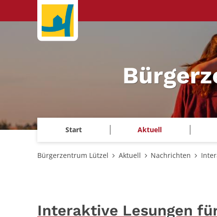
Zum Inhalt springen
Bürgerz
Start
Aktuell
Bürgerzentrum Lützel
Aktuell
Nachrichten
Inte
Interaktive Lesungen fü