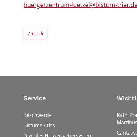
buergerzentrum-luetzel@bistum-trier.d
Zurück
Service
Wichti
Beschwerde
Kath. Pfa
Martinu
Bistums-Atlas
Caritasv
Digitales Hinweisgebersystem