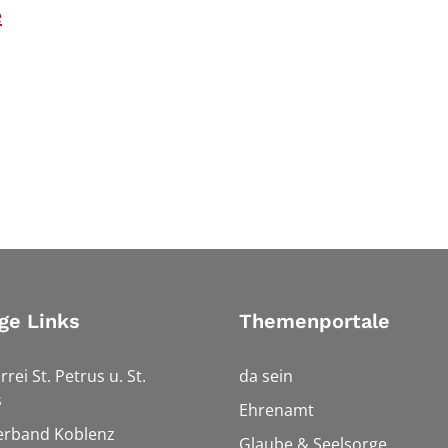
e
ge Links
Themenportale
rrei St. Petrus u. St.
da sein
s
Ehrenamt
erband Koblenz
Glaube & Seelsorge