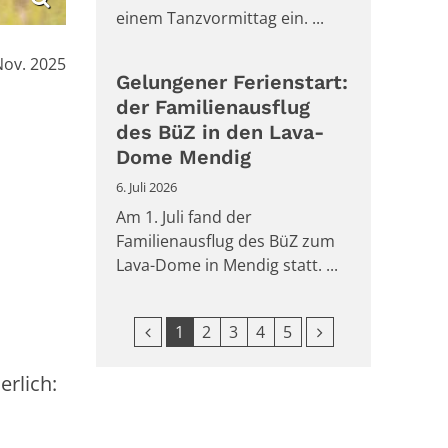
einem Tanzvormittag ein. ...
:
Nov. 2025
Gelungener Ferienstart:
der Familienausflug
des BüZ in den Lava-
Dome Mendig
6. Juli 2026
Am 1. Juli fand der
Familienausflug des BüZ zum
Lava-Dome in Mendig statt. ...
Vorherige Seite
Nächste Seite
1
2
3
4
5
erlich: