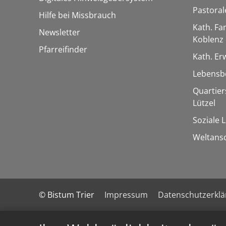
Pastora
Hilfe bei Missbrauch
Kath. Fa
Newsletter
Koblenz
Pfarreifinder
Kath. E
Lebensb
Quartie
Lützel
Soziale 
Weltans
© Bistum Trier
Impressum
Datenschutzerkl