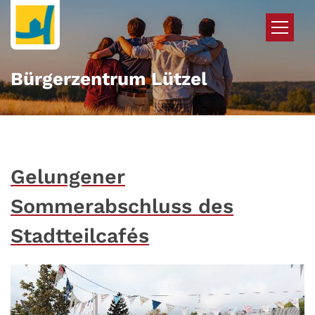
Zum Inhalt springen
Bürgerzentrum Lützel
Gelungener
Sommerabschluss des
Stadtteilcafés