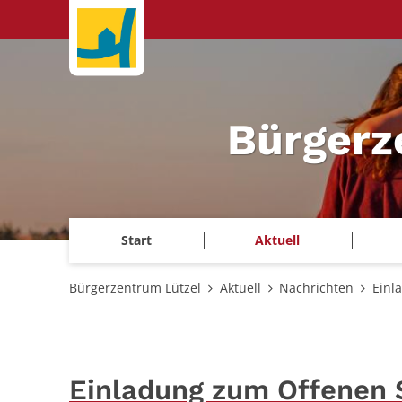
Zum Inhalt springen
Bürgerz
Start
Aktuell
Bürgerzentrum Lützel
Aktuell
Nachrichten
Einl
Einladung zum Offenen S