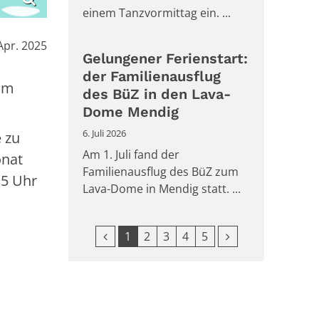
einem Tanzvormittag ein. ...
Apr. 2025
Gelungener Ferienstart:
der Familienausflug
aum
des BüZ in den Lava-
Dome Mendig
6. Juli 2026
 zu
Am 1. Juli fand der
onat
Familienausflug des BüZ zum
15 Uhr
Lava-Dome in Mendig statt. ...
Vorherige Seite
Nächste Seite
1
2
3
4
5