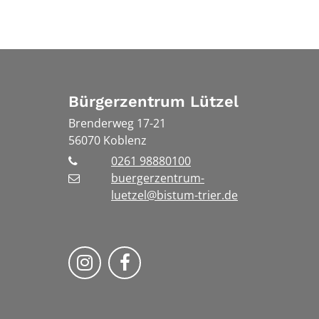
Bürgerzentrum Lützel
Brenderweg 17-21
56070
Koblenz
0261 98880100
buergerzentrum-
luetzel@bistum-trier.de
Folge uns auf Instragram
Folge uns auf Facebook