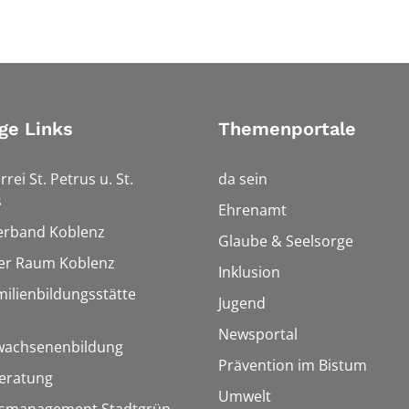
ge Links
Themenportale
rrei St. Petrus u. St.
da sein
s
Ehrenamt
erband Koblenz
Glaube & Seelsorge
ler Raum Koblenz
Inklusion
milienbildungsstätte
Jugend
Newsportal
rwachsenenbildung
Prävention im Bistum
eratung
Umwelt