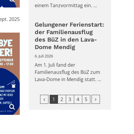
einem Tanzvormittag ein. ...
ept. 2025
Gelungener Ferienstart:
der Familienausflug
des BüZ in den Lava-
Dome Mendig
6. Juli 2026
Am 1. Juli fand der
Familienausflug des BüZ zum
Lava-Dome in Mendig statt. ...
Vorherige Seite
Nächste Seite
1
2
3
4
5