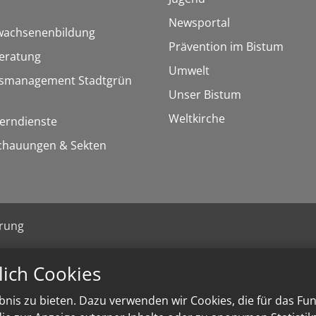
Newsportal
rwachsenenbildung
Prävention im Bistum
eratung
Umwelt
rsmanagement Stadtgrün
Unser Bistum
Weltkirche
Lerndienste
chauungen & Sekten
ärung
lich Cookies
nis zu bieten. Dazu verwenden wir Cookies, die für das Fu