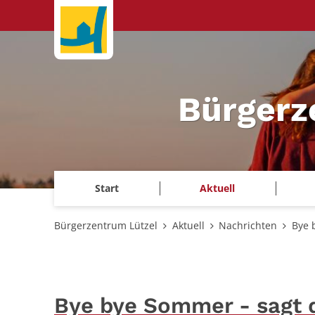
Zum Inhalt springen
Bürgerz
Start
Aktuell
Bürgerzentrum Lützel
Aktuell
Nachrichten
Bye 
Bye bye Sommer - sagt 