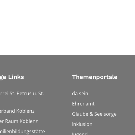
ge Links
Themenportale
rrei St. Petrus u. St.
da sein
s
Ehrenamt
erband Koblenz
Glaube & Seelsorge
ler Raum Koblenz
Inklusion
milienbildungsstätte
Jugend