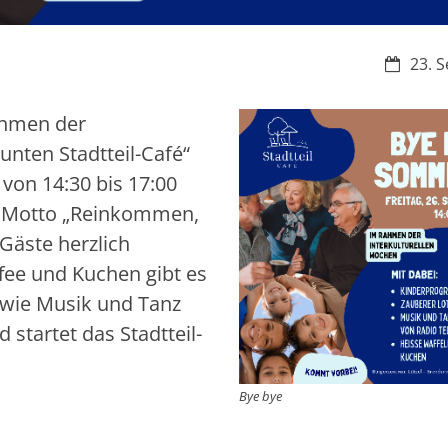
Datum:
23. S
ahmen der
unten Stadtteil-Café“
 von 14:30 bis 17:00
m Motto „Reinkommen,
 Gäste herzlich
fee und Kuchen gibt es
owie Musik und Tanz
startet das Stadtteil-
Bye bye