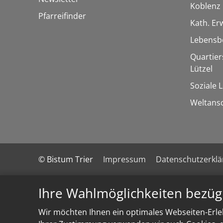
Koblenz
Pfarreifinder
Kath. E
Lebensb
Quartie
Lützel
Soziale 
Weltans
© Bistum Trier
Impressum
Datenschutzerkl
Ihre Wahlmöglichkeiten bezüg
Wir möchten Ihnen ein optimales Webseiten-Erleb