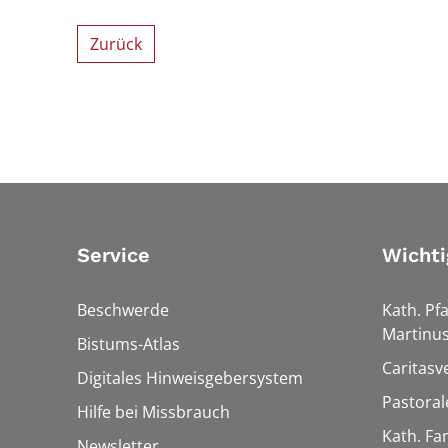
Zurück
Service
Wichti
Beschwerde
Kath. Pfa
Martinu
Bistums-Atlas
Caritasv
Digitales Hinweisgebersystem
Pastora
Hilfe bei Missbrauch
Kath. Fa
Newsletter